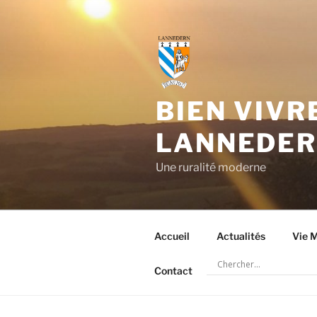
Aller
au
contenu
principal
BIEN VIVR
LANNEDE
Une ruralité moderne
Accueil
Actualités
Vie M
Contact