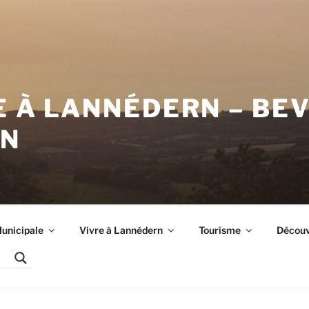
E À LANNÉDERN – BE
RN
unicipale
Vivre à Lannédern
Tourisme
Découvr