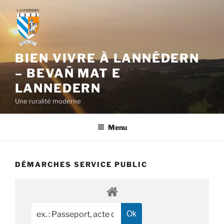
Aller
au
contenu
principal
BIEN VIVRE À LANNÉDERN
– BEVAÑ MAT E
LANNEDERN
Une ruralité moderne
Menu
DÉMARCHES SERVICE PUBLIC