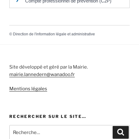
Compte professionnel de prévention (C2P)
©
Direction de l'information légale et administrative
Site développé et géré par la Mairie.
mairie.lannedern@wanadoo.fr
Mentions légales
RECHERCHER SUR LE SITE…
Recherche
Recher
pour