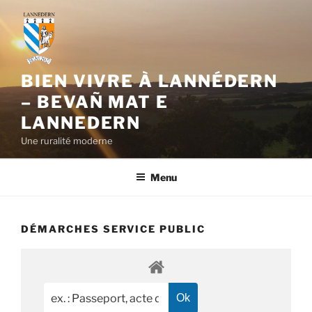
Aller
au
contenu
principal
BIEN VIVRE À LANNÉDERN
– BEVAÑ MAT E
LANNEDERN
Une ruralité moderne
Menu
DÉMARCHES SERVICE PUBLIC