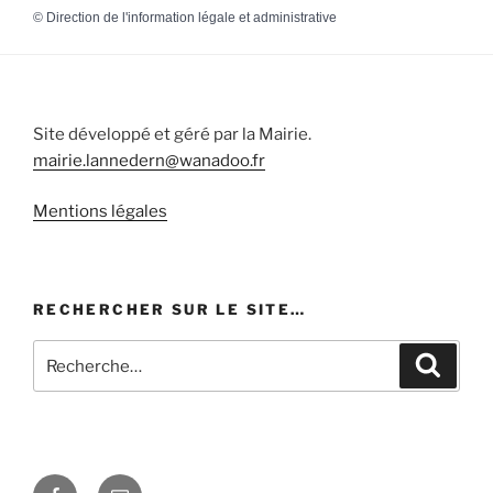
©
Direction de l'information légale et administrative
Site développé et géré par la Mairie.
mairie.lannedern@wanadoo.fr
Mentions légales
RECHERCHER SUR LE SITE…
Recherche
Recher
pour
:
Facebook
E-