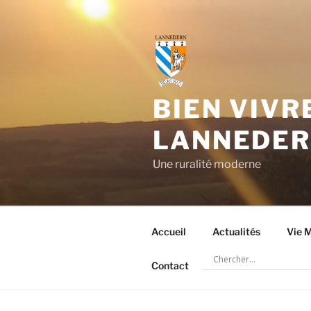
Aller
au
contenu
principal
BIEN VIVR
LANNEDE
Une ruralité moderne
Accueil
Actualités
Vie M
Contact