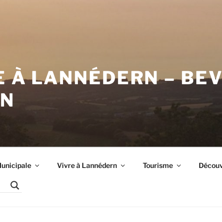
E À LANNÉDERN – BE
RN
unicipale
Vivre à Lannédern
Tourisme
Découvr