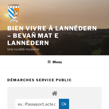
Aller
au
contenu
principal
BIEN VIVRE À LANNÉDERN
– BEVAÑ MAT E
LANNEDERN
Une ruralité moderne
Menu
DÉMARCHES SERVICE PUBLIC