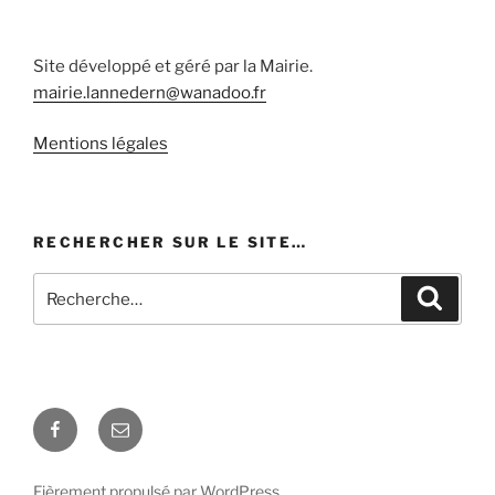
Site développé et géré par la Mairie.
mairie.lannedern@wanadoo.fr
Mentions légales
RECHERCHER SUR LE SITE…
Recherche
Recher
pour
:
Facebook
E-
mail
Fièrement propulsé par WordPress