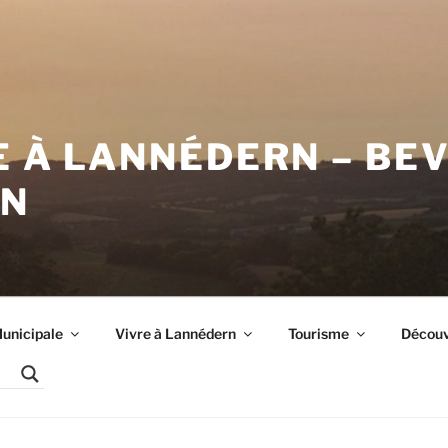
E À LANNÉDERN – BE
RN
unicipale
Vivre à Lannédern
Tourisme
Découvr