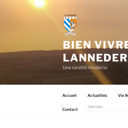
Aller
au
contenu
principal
BIEN VIVR
LANNEDE
Une ruralité moderne
Accueil
Actualités
Vie M
Contact