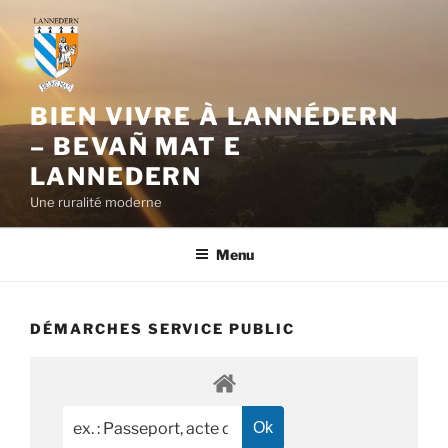
Aller
au
contenu
principal
BIEN VIVRE À LANNÉDERN
– BEVAÑ MAT E
LANNEDERN
Une ruralité moderne
Menu
DÉMARCHES SERVICE PUBLIC