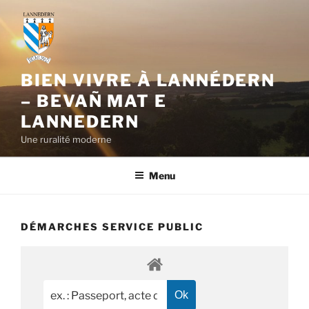
Aller
au
contenu
principal
BIEN VIVRE À LANNÉDERN
– BEVAÑ MAT E
LANNEDERN
Une ruralité moderne
Menu
DÉMARCHES SERVICE PUBLIC