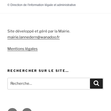
©
Direction de l'information légale et administrative
Site développé et géré par la Mairie.
mairie.lannedern@wanadoo.fr
Mentions légales
RECHERCHER SUR LE SITE…
Recherche
Recher
pour
:
Facebook
E-