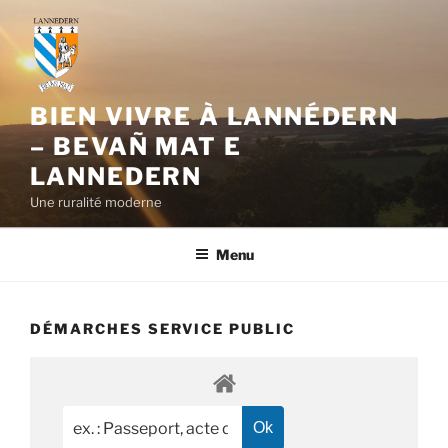
Aller
au
contenu
principal
BIEN VIVRE À LANNÉDERN
– BEVAÑ MAT E
LANNEDERN
Une ruralité moderne
Menu
DÉMARCHES SERVICE PUBLIC