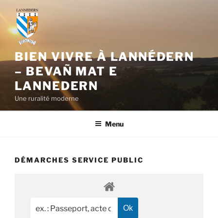
Aller
au
contenu
principal
BIEN VIVRE À LANNÉDERN
– BEVAÑ MAT E
LANNEDERN
Une ruralité moderne
Menu
DÉMARCHES SERVICE PUBLIC