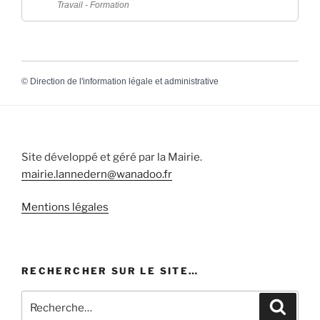
Travail - Formation
©
Direction de l'information légale et administrative
Site développé et géré par la Mairie.
mairie.lannedern@wanadoo.fr
Mentions légales
RECHERCHER SUR LE SITE…
Recherche
Recher
pour