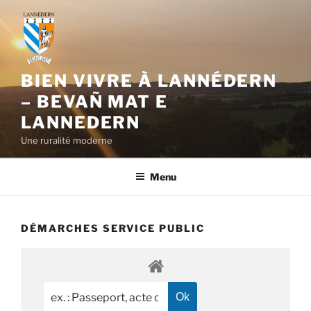
Aller
au
contenu
principal
BIEN VIVRE À LANNÉDERN
– BEVAÑ MAT E
LANNEDERN
Une ruralité moderne
Menu
DÉMARCHES SERVICE PUBLIC